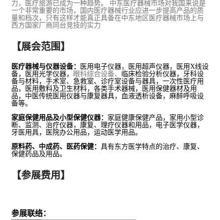
力，医疗旅游已成为一种趋势。
中东医疗器械市场对我国来说是
一个非常重要的市场，国内医疗器械行业应进一步提高产品的质
量和档次，只有这样才能真正具备在中东地区医疗器械市场上与
西方国家厂商同台竞技的实力
【展会范围】
医疗器械与仪器设备：
医用
电子
仪器，医用超声仪器，医用
X
线设
备，医用光学仪器，
眼科综合设备、
临床检验分析仪器，牙科设
备与材料，手术室、急救室、诊疗室设备与器具，一次性医疗用
品，医用敷料及卫生材料，各类手术器械，医用
保健
器材及用
品，中医传统医用仪器与康复器具，血液透析设备，麻醉呼吸设
备等。
家庭保健用品及小型保健仪器：
家庭健康保健产品，家用小型诊
断、监测、治疗仪器，康复、理疗仪器和用品，电子医学仪器，
牙医用具，医院
办公
用品，运动医学用品。
原料药、中成药、
医药
保健：
具有东方医学特点的治疗、康复、
保健药品及用品。
【参展费用】
参展联络：