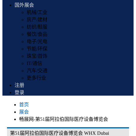
国外展会
机械/工业
房产/建材
纺织/鞋服
餐饮/食品
电子/光电
节能/环保
珠宝/首饰
IT/通信
汽车/交通
更多行业
注册
登录
首页
展会
畅展网-第51届阿拉伯国际医疗设备博览会
第51届阿拉伯国际医疗设备博览会 WHX Dubai