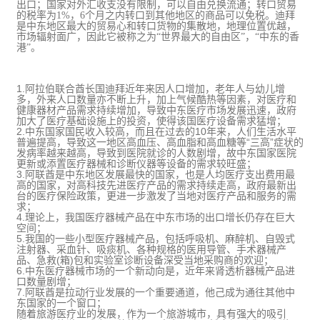
出口；国家对外汇收支没有限制，可以自由兑换流通；转口贸易
的税率为
1%
，
6
个月之内转口到其他地区的商品可以免税。迪拜
是中东地区最大的贸易心和转口货物的集散地，地理位置优越，
市场辐射面广，因此它被称之为
“
世界最大的自由区
”
，
“
中东的香
港
”
。
1.
阿拉伯联合酋长国迪拜近年来因人口增加，老年人与幼儿增
多，外来人口数量亦不断上升，加上气候酷热等因素，对医疗和
健康器材产品需求持续增加，导致中东医疗市场发展迅速，政府
加大了医疗基础设施上的投资，使得该国医疗设备需求猛增；
2.
10
中东国家国民收入较高，而且在过去的
年来，人们生活水平
“
”
普遍提高，导致这一地区高血压、高血脂和高血糖等
三高
症状的
发病率越来越高，导致到医院就诊的人数剧增，故中东国家医院
更新或添置医疗器械和诊断仪器等设备的需求较旺盛；
3.
阿联酋是中东地区发展最快的国家，也是人均医疗支出费用最
高的国家，对高科技先进医疗产品的需求持续走高，政府最新出
台的医疗保险政策，更进一步激发了当地对医疗产品和服务的需
求；
4.
理论上，我国医疗器械产品在中东市场的出口增长仍存在巨大
空间；
5.
我国的一些小型医疗器械产品，包括呼吸机、麻醉机、自毁式
注射器、采血针、吸痰机、各种规格的医用导管、手术器械产
(
)
品、急救
箱
包和实验室诊断设备深受当地采购商的欢迎；
6.
中东医疗器械市场的一个新动向是，近年来肾透析器械产品进
口数量剧增；
7.
阿联酋是拉动行业发展的一个重要通道，他己成为通往其他中
东国家的一个窗口；
随着
旅游
医疗业的发展，作为一个旅游城市，具有强大的吸引