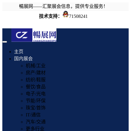
暢展网——汇聚展会信息，提供专业服务！
技术支持：
71508241
Toggle
navigation
主页
国内展会
机械/工业
房产/建材
纺织/鞋服
餐饮/食品
电子/光电
节能/环保
珠宝/首饰
IT/通信
汽车/交通
更多行业