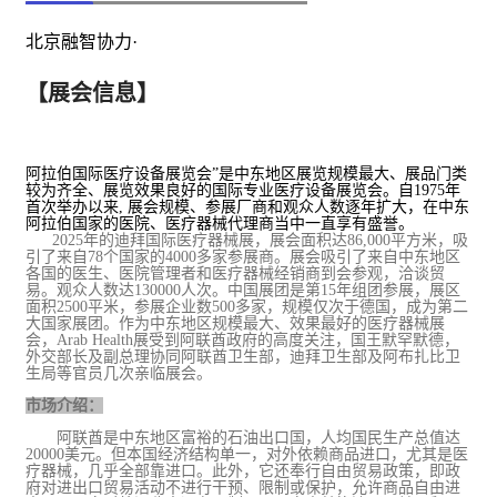
北京融智协力·
【展会信息】
阿拉伯国际医疗设备展览会
”
是中东地区展览规模最大、展品门类
较为齐全、展览效果良好的国际专业医疗设备展览会。自
1975
年
首次举办以来
,
展会规模、参展厂商和观众人数逐年扩大，在中东
阿拉伯国家的医院、医疗器械代理商当中一直享有盛誉。
20
25
年的迪拜国际医疗器械展，展会面积达
86,000
平方米，吸
引了来自
78
个国家的
4000
多
家参展商。展会吸引
了来自中东地区
各国的医生、医院管理者和医疗器械经销商到会参观，洽谈
贸
易
。观众人数达
130000
人
次
。中国展团是第
1
5
年组团参展，展区
面积
2500
平米，参展企业数
5
00
多
家，规模仅次于德国，成为第二
大国家展团。作为中东地区规模最大、效果最好的医疗器械展
会，
Arab Health
展受到阿联酋政府的高度关注，国王默罕默德，
外交部长及副总理协同阿联酋卫生部，迪拜卫生部及阿布扎比卫
生局等官员几次亲临展会。
市场介绍：
阿联酋是中东地区富裕的石油出口国，人均国民生产总值达
20000
美元。但本国经济结构单一，对外依赖商品进口，尤其是医
疗器械，几乎全部靠进口。此外，它还奉行自由贸易政策，即政
府对进出口贸易活动不进行干预、限制或保护，允许商品自由进