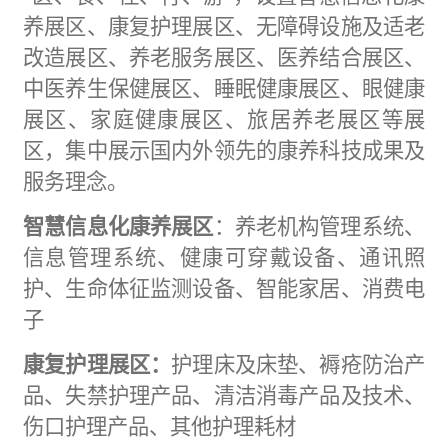
养展区、
康复护理展区
、
无障碍设施及适老
改造展区
、
养
老服务展区
、
医养结合展区
、
中医养生
保健
展区、
睡眠健康展区、眼健康
展区、家庭健康展区
、
旅居养老展区
等展
区，集中展示国内外领先的康养科技成果及
服务理念。
智慧信息化康养展区
：养老机构管理系统、
信息管理系统、健康可穿戴设备、通讯照
护、生命体征监测设备、智能
家居
、消费
电
子
康复护理展区：
护理床及
床垫
、褥疮防治产
品、失禁护理产品、清洁消毒产品及技术、
伤口护理产品、其他护理耗材