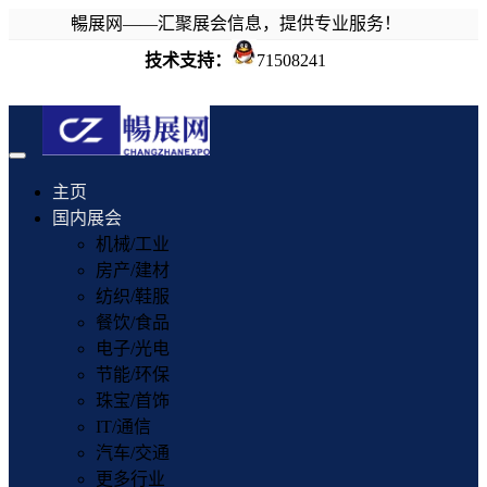
暢展网——汇聚展会信息，提供专业服务！
技术支持：
71508241
Toggle
navigation
主页
国内展会
机械/工业
房产/建材
纺织/鞋服
餐饮/食品
电子/光电
节能/环保
珠宝/首饰
IT/通信
汽车/交通
更多行业