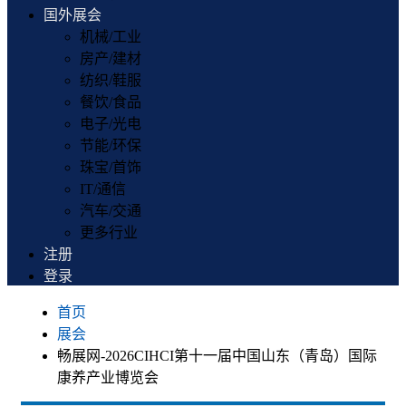
国外展会
机械/工业
房产/建材
纺织/鞋服
餐饮/食品
电子/光电
节能/环保
珠宝/首饰
IT/通信
汽车/交通
更多行业
注册
登录
首页
展会
畅展网-2026CIHCI第十一届中国山东（青岛）国际
康养产业博览会