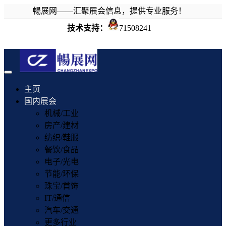
暢展网——汇聚展会信息，提供专业服务！
技术支持：
71508241
Toggle
navigation
主页
国内展会
机械/工业
房产/建材
纺织/鞋服
餐饮/食品
电子/光电
节能/环保
珠宝/首饰
IT/通信
汽车/交通
更多行业