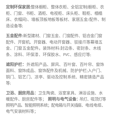
定制环保家居
整体橱柜、整体衣柜、全铝定制
橱柜、衣
:
(
柜、门窗、书柜、酒柜、
电视柜、床头柜、鞋柜、榻榻
床、衣帽间
、墙板顶板地板等板材、家居五金
配件、制
)
/
造设备等
;
五金配件
新型
建材
、门窗五金、门窗配件、铝合金门窗
:
配件、开窗机、开窗器、
电动开窗器、驳接爪等幕墙五
金、门窗五金配件。装饰材料
封边条、密封条、木线
:
条、涂料、环保漆、环保胶水、
、感应灯等
P
V
C
;
遮阳护栏：
外遮阳产品、屏风、百叶窗、百叶帘、窗饰
面料、窗饰成品、窗饰配
件及
机械
、防护护栏
入户门、
;
铜门、铝艺门、凉亭、驱动及控制系统、精密铸造产品
等
;
卫浴、厨房用品：
卫生陶瓷、浴室家具、淋浴设施、水
暖配件、厨房配件等；
照明与电气设备
：
吊灯、吸顶灯等
照明产品、智能照明系统；配电箱与开关插座、
电线电缆、
电气安装材料等；