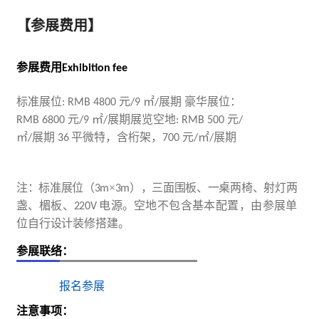
【参展费用】
参展费用
Exhibition
fee
标准展位
元
㎡
展期
豪华展位：
: RMB 4800
/9
/
元
㎡
展期展览空地
元
RMB 6800
/9
/
: RMB 500
/
㎡
展期
平微特，含桁架，
元
㎡
展期
/
36
700
/
/
注：标准展位（
×
），三面围板、一桌两椅、射灯两
3m
3m
盏、楣板、
电源。
空地不包含基本配置，由参展单
220V
位自行设计装修搭建。
参展联络：
报名参展
注意事项：