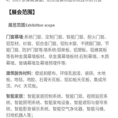
4
2025
【展会范围】
展览范围
Exhibition scope
门窗幕墙
系统门窗、定制门窗、智能门窗、耐火门窗、
:
铝型材、纱窗、铝合金
门窗、铝包木窗、不锈钢门窗、
节
能
门窗、防护门窗等
墙系统
铝单板、铝塑板、
铝蜂窝板
;
:
等各种金属幕墙板材、非金属幕墙板材
石制幕墙、木质
;
幕墙、玻璃幕墙及幕墙预埋件等
;
建筑装饰材料：
壁纸和壁布、
环保
乳胶漆、瓷砖、木地
板、地毯、地胶、石膏天
花板、铝扣板天花板、集成吊
顶、
天花板。
PVC
智能
家居
：
智能家居控制系统、智能门锁、视频监控系
统、智能照明系统、智能家电设备、智能遮阳与窗帘系
统、智能影音娱乐系统、智能空气净化器、智能马
桶、
扫地机器人等；