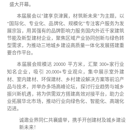
盛大开幕
。
本届展会以
建享京津冀，材筑新未来
为主题，
以
“
”
“国际化、专业化、品牌
化、规模化
”专注客户服务为发
展宗旨，用其强有的品牌影响力服务国内外近千家建筑
节能
及新型建材企业，聚焦区域产业协同创新与绿色转
型需求，为推动三
地城乡建设高质量一体化发展搭建重
要合作平台。
本届展会规模达
平方米，汇聚
家行业
20000
300+
知名企业，吸引
专
业观众，集中展示室外建
20,000+
材、室内建材、
环保
建材、乡村建设解决方案等前沿产
品与技术，并举办多场高峰论坛，探讨行业趋势与城乡
振兴新机遇，将为供需双方搭建高效对接平台，助力企
业拓展华北市场，推动行业向绿色化、智能化、高
端化
迈进。
诚邀业界同仁共襄盛举，携手开创建材及城乡建设
新未来！