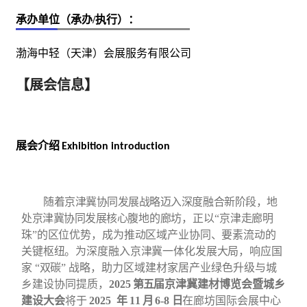
承办单位（承办/执行）：
渤海中轻（天津）会展服务有限公司
【展会信息】
展会介绍
Exhibition
introduction
随着京津冀协同发展战略迈入深度融合新阶段，地
处京津冀协同发展核心腹
地的廊坊，正以
“京津走廊明
珠”的区位优势，成为推动区域产业协同、要素流动的
关键枢纽。为深度融入京津冀一体化发展大局，响应国
家 “双碳” 战略，
助力区域
建材
家居
产业绿色升级与城
乡建设协同提质，
2025
第五
届京津冀建材
博览会暨城乡
建设大会
将于
2025
年
11
月
6-8
日
在廊坊国际会展中心