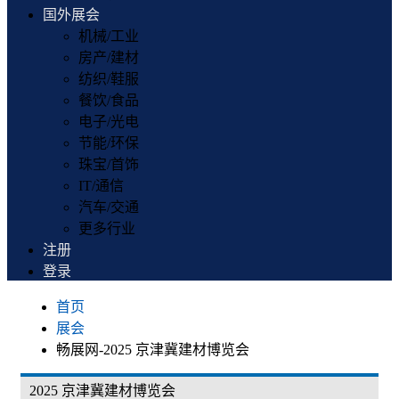
国外展会
机械/工业
房产/建材
纺织/鞋服
餐饮/食品
电子/光电
节能/环保
珠宝/首饰
IT/通信
汽车/交通
更多行业
注册
登录
首页
展会
畅展网-2025 京津冀建材博览会
2025 京津冀建材博览会