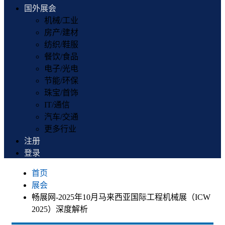
国外展会
机械/工业
房产/建材
纺织/鞋服
餐饮/食品
电子/光电
节能/环保
珠宝/首饰
IT/通信
汽车/交通
更多行业
注册
登录
首页
展会
畅展网-2025年10月马来西亚国际工程机械展（ICW
2025）深度解析