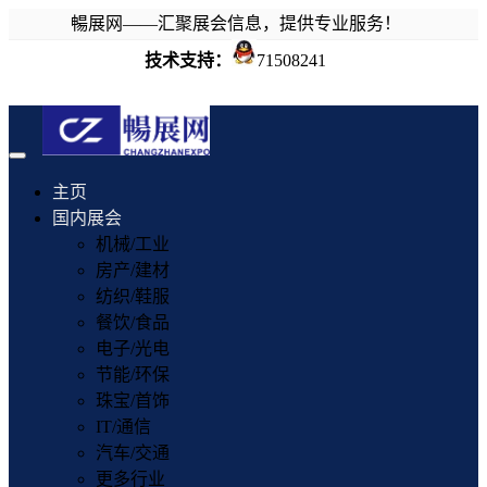
暢展网——汇聚展会信息，提供专业服务！
技术支持：
71508241
Toggle
navigation
主页
国内展会
机械/工业
房产/建材
纺织/鞋服
餐饮/食品
电子/光电
节能/环保
珠宝/首饰
IT/通信
汽车/交通
更多行业