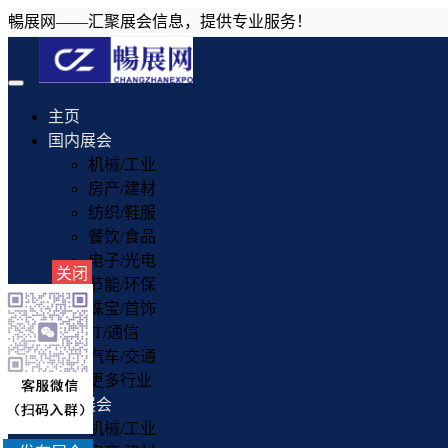
暢展网——汇聚展会信息，提供专业服务！
Toggle
navigation
主页
国内展会
机械/工业
房产/建材
纺织/鞋服
餐饮/食品
电子/光电
关闭
节能/环保
珠宝/首饰
IT/通信
汽车/交通
更多行业
国外展会
机械/工业