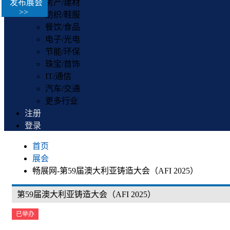
发布展会
房产/建材
>>
纺织/鞋服
餐饮/食品
电子/光电
节能/环保
珠宝/首饰
IT/通信
汽车/交通
更多行业
注册
登录
首页
展会
畅展网-第59届澳大利亚铸造大会（AFI 2025）
第59届澳大利亚铸造大会（AFI 2025）
已举办