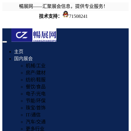
暢展网——汇聚展会信息，提供专业服务！
技术支持：
71508241
Toggle
navigation
主页
国内展会
机械/工业
房产/建材
纺织/鞋服
餐饮/食品
电子/光电
节能/环保
珠宝/首饰
IT/通信
汽车/交通
更多行业