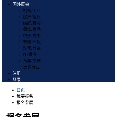
国外展会
机械/工业
房产/建材
纺织/鞋服
餐饮/食品
电子/光电
节能/环保
珠宝/首饰
IT/通信
汽车/交通
更多行业
注册
登录
首页
我要报名
报名参展