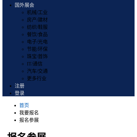
国外展会
机械/工业
房产/建材
纺织/鞋服
餐饮/食品
电子/光电
节能/环保
珠宝/首饰
IT/通信
汽车/交通
更多行业
注册
登录
首页
我要报名
报名参展