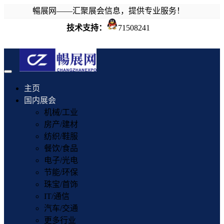
暢展网——汇聚展会信息，提供专业服务！
技术支持：
71508241
Toggle
navigation
主页
国内展会
机械/工业
房产/建材
纺织/鞋服
餐饮/食品
电子/光电
节能/环保
珠宝/首饰
IT/通信
汽车/交通
更多行业