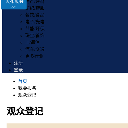
发布展会
房产/建材
>>
纺织/鞋服
餐饮/食品
电子/光电
节能/环保
珠宝/首饰
IT/通信
汽车/交通
更多行业
注册
登录
首页
我要报名
观众登记
观众登记