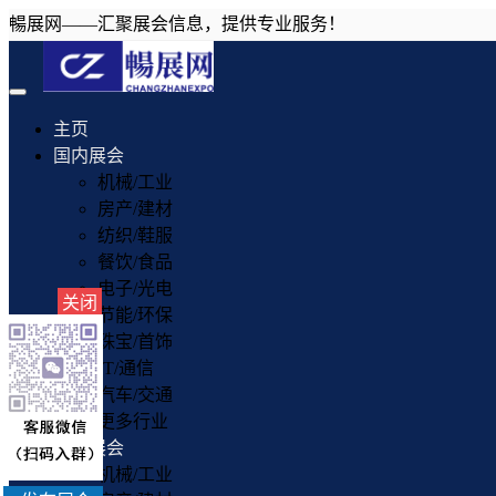
暢展网——汇聚展会信息，提供专业服务！
Toggle
navigation
主页
国内展会
机械/工业
房产/建材
纺织/鞋服
餐饮/食品
电子/光电
关闭
节能/环保
珠宝/首饰
IT/通信
汽车/交通
更多行业
国外展会
机械/工业