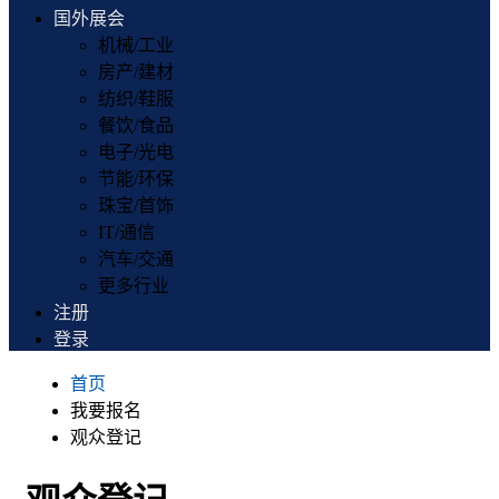
国外展会
机械/工业
房产/建材
纺织/鞋服
餐饮/食品
电子/光电
节能/环保
珠宝/首饰
IT/通信
汽车/交通
更多行业
注册
登录
首页
我要报名
观众登记