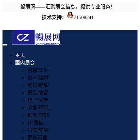
暢展网——汇聚展会信息，提供专业服务！
技术支持：
71508241
Toggle
navigation
主页
国内展会
机械/工业
房产/建材
纺织/鞋服
餐饮/食品
电子/光电
节能/环保
珠宝/首饰
IT/通信
汽车/交通
更多行业