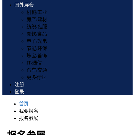
国外展会
机械/工业
房产/建材
纺织/鞋服
餐饮/食品
电子/光电
节能/环保
珠宝/首饰
IT/通信
汽车/交通
更多行业
注册
登录
首页
我要报名
报名参展