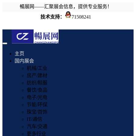
暢展网——汇聚展会信息，提供专业服务！
技术支持：
71508241
Toggle
navigation
主页
国内展会
机械/工业
房产/建材
纺织/鞋服
餐饮/食品
电子/光电
节能/环保
珠宝/首饰
IT/通信
汽车/交通
更多行业