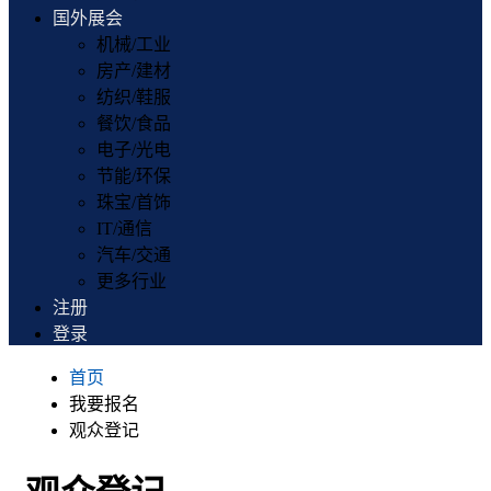
国外展会
机械/工业
房产/建材
纺织/鞋服
餐饮/食品
电子/光电
节能/环保
珠宝/首饰
IT/通信
汽车/交通
更多行业
注册
登录
首页
我要报名
观众登记