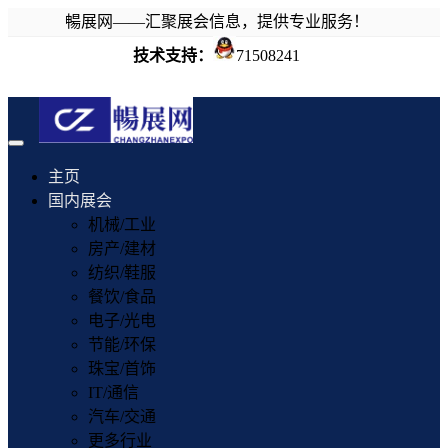
暢展网——汇聚展会信息，提供专业服务！
技术支持：
71508241
Toggle
navigation
主页
国内展会
机械/工业
房产/建材
纺织/鞋服
餐饮/食品
电子/光电
节能/环保
珠宝/首饰
IT/通信
汽车/交通
更多行业