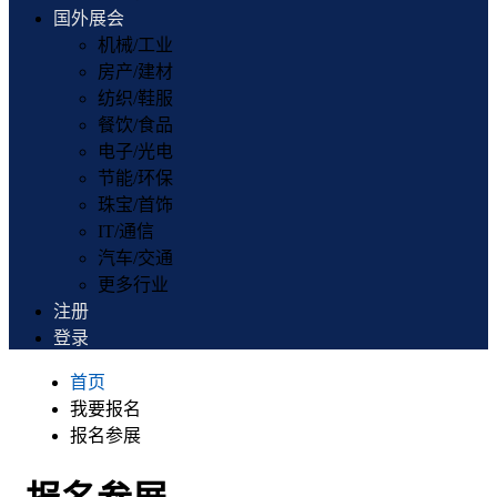
国外展会
机械/工业
房产/建材
纺织/鞋服
餐饮/食品
电子/光电
节能/环保
珠宝/首饰
IT/通信
汽车/交通
更多行业
注册
登录
首页
我要报名
报名参展