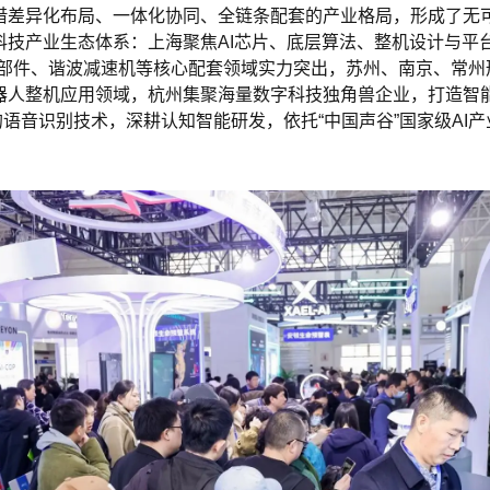
借差异化布局、一体化协同、全链条配套的产业格局，形成了无
科技产业生态体系：
上海
聚焦AI芯片、底层算法、整机设计与平
部件
、谐波
减速机
等核心配套领域实力突出，苏州、
南京
、常州
器人整机应用领域，杭州集聚海量数字科技独角兽企业，打造智
的语音识别技术，深耕认知智能研发，依托“
中国
声谷”国家级A