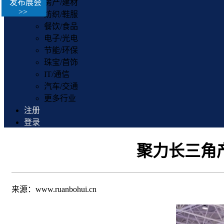
发布展会
房产/建材
>>
纺织/鞋服
餐饮/食品
电子/光电
节能/环保
珠宝/首饰
IT/通信
汽车/交通
更多行业
注册
登录
聚力长三角产
来源：www.ruanbohui.cn