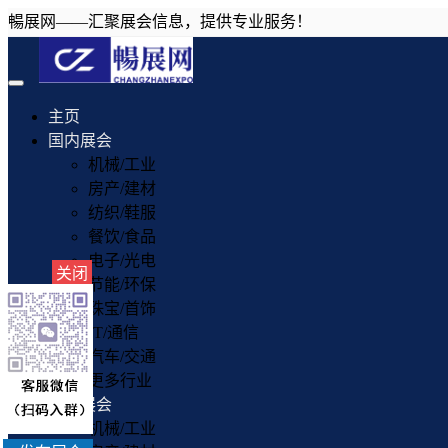
暢展网——汇聚展会信息，提供专业服务！
Toggle
navigation
主页
国内展会
机械/工业
房产/建材
纺织/鞋服
餐饮/食品
电子/光电
关闭
节能/环保
珠宝/首饰
IT/通信
汽车/交通
更多行业
国外展会
机械/工业