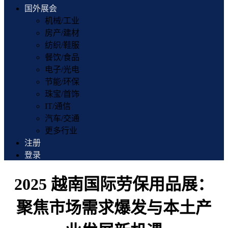
国外展会
机械/工业
房产/建材
纺织/鞋服
餐饮/食品
电子/光电
节能/环保
珠宝/首饰
IT/通信
汽车/交通
更多行业
注册
登录
2025 越南国际劳保用品展：
聚焦市场需求爆发与本土产