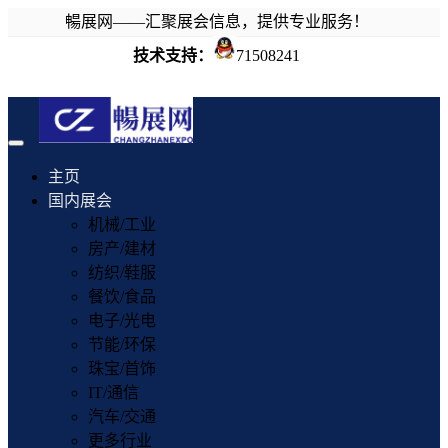
暢展网——汇聚展会信息，提供专业服务！
技术支持：
71508241
Toggle
navigation
主页
国内展会
机械/工业
房产/建材
纺织/鞋服
餐饮/食品
电子/光电
节能/环保
珠宝/首饰
IT/通信
汽车/交通
更多行业