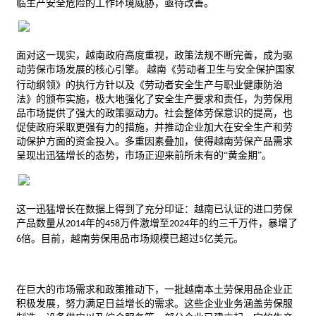
临生产安全危险的工作环境威胁，亟待改善。
面对这一现实，越南政府高度重视，政策法规不断完善，成为驱
动
劳保
市场发展的核心引擎。
越南《劳动者卫生与安全保护国家
行动纲领》的执行方针以及《劳动者安全生产与职业
健康
防治
法》的颁布实施，极大地强化了安全生产要求和责任，为劳保用
品市场提供了强大的政策驱动力。社会整体劳保意识的提高，也
促使政府采取更强有力的措施，并推动企业加大在安全生产和劳
动保护方面的资金投入。多重因素叠加，使得越南劳保产品需求
呈现出迅猛增长的态势，市场正迎来前所未有的
“黄金期”。
这一迅猛增长在数据上得到了充分印证：越南已认证的进口劳保
产品数量从
年的
万件激增至
年的约三千万件，暴增了
2014
458
2024
倍。目前，越南劳保用品市场规模已超过
亿美元。
6
5
在巨大的市场需求和政策推动下，一批越南本土劳保用品企业正
积极发展，努力满足日益增长的需求。这些企业业务涵盖劳保服