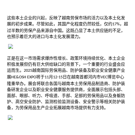
这些本土企业的兴起，反映了越南劳保市场的活力以及本土化发
展的初步成果。尽管如此，其国产化程度仍然较低，仅约
，超
17%
过半数的劳保产品来源自
中国
。这既凸显了本土供应链的不足，
也预示着巨大的进口与本土化发展潜力。
正是在这一市场需求爆炸性增长、政策环境持续优化、本土企业
积极发展但仍有巨大供给缺口的背景下，一个重要的行业盛会应
运而生。
越南国际劳保用品、防护装备及职业安全
健康产业
2025
展
将于
月
日在越南首都河内市
博览中心
HE&OSH EXPO
11
12-15
VEC
隆重举办。
展会
将联合各国与越南本土劳保用品制造商、防护装
备研发企业以及职业安全健康服务提供商，全面展示包括头部、
面部、眼部、听力、呼吸道、手部、足部的劳保用品以及身躯防
护、高空安全防护、监测检验监测设备、安全警示等相关防护装
备，为劳保用品生产企业拓展越南市场提供有力支持。