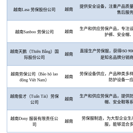
提供安全设备，注重产品质
越南
越南
Lasa 劳保股份公司
售后服
生产和供应劳保产品，专注
越南
越南
Sanboo 劳保公司
护裤、安全帽
直接生产劳保服，获得
ISO 90
越南天鹏（
Thiên Bằng
）国
越南
际股份公司
是知名品牌分销
劳保设备供应，产品种类多
越南劳保公司（
Bảo hộ lao
越南
防护设备一
đ
ộng Việt Nam
）
生产和供应劳保产品，提供
越南俊才（
Tuấn Tài
）劳保
越南
帽、安全鞋等
公司
劳保服制造，为大型企业生
越南
Dony
服装
有限责任公
越南
服，能够混合
司