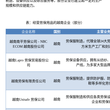
制造、设备供应以及综合服务等，部分企业已建立起一定的生产
规模和供应链能力。
表：经营劳保用品的越南企业（部分）
企业名称
国别
主营业
劳保服制造，代理全球
大
24
越南南平劳保公司
- NBC
越南
ECOM 越南股份公司
方米生产工厂和封
劳保设备供应，拥有从纺纱
越南
Lapro 劳保
贸易
股份公
越南
产线，为多家大型品
司
劳保服制造，提供防护服、
越南
越南劳保有限责任公司
鞋等多样化劳
劳保服制造和供应各类劳保
越南
越南
Unisafe 劳保公司
企业和劳保