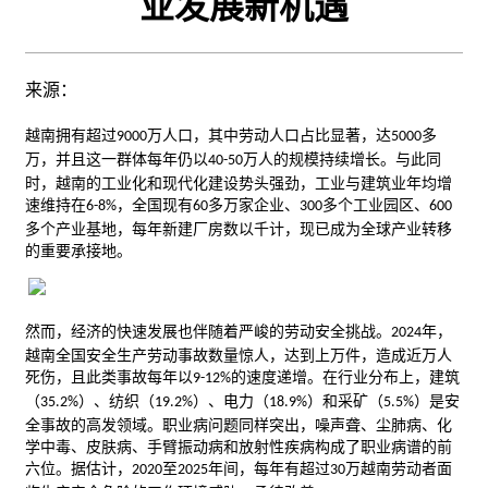
业发展新机遇
来源：
越南
拥有超过
万人口，其中劳动人口占比显著，达
多
9000
5000
万，并且这一群体每年仍以
万人的规模持续增长。与此同
40-50
时，越南的
工业
化和现代化建设势头强劲，工业与建筑业年均增
速维持在
，全国现有
多万家企业、
多个工业园区、
6-8%
60
300
600
多个产业基地，每年新建厂房数以千计，现已成为全球产业转移
的重要承接地。
然而，经济的快速发展也伴随着严峻的劳动安全挑战。
年，
2024
越南全国安全生产劳动事故数量惊人，达到上万件，造成近万人
死伤，且此类事故每年以
的速度递增。在行业分布上，建筑
9-12%
（
）、
纺织
（
）、
电力
（
）和采矿（
）是安
35.2%
19.2%
18.9%
5.5%
全事故的高发领域。职业病问题同样突出，噪声聋、尘肺病、
化
学
中毒、皮肤病、手臂振动病和放射性疾病构成了职业病谱的前
六位。据估计，
至
年间，每年有超过
万越南劳动者面
2020
2025
30