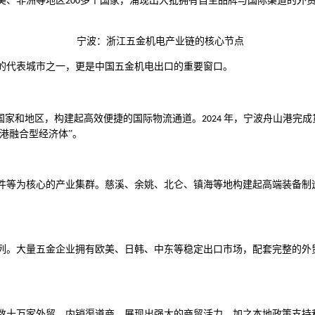
美、
非洲
等地区
多个国家，涌现出大批拥有自主品牌与国际渠道的外
200
宁波：浙江五金机电产业链的核心节点
的代表城市之一，更是中国五金机电出口的重要窗口。
线国家和地区，构建起高效便捷的国际物流通道。
年，宁波舟山港完成
2024
港融合型经济体”。
件等为核心的产业集群。慈溪、余姚、北仑、镇海等地构建起高端
装备制
列。大量五金企业拥有欧美、日韩、中东等稳定出口市场，配套完整的外
数十万家外贸、内销渠道商，展现出强大的商贸活力。加之本地政策支持