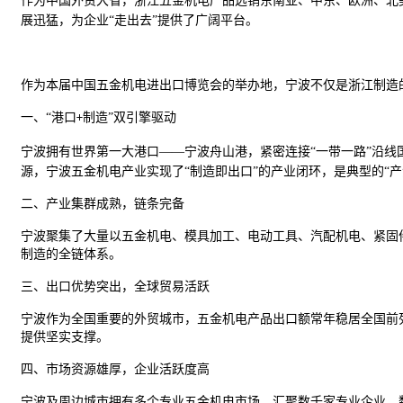
作为中国外贸大省，浙江五金机电产品远销东南亚、中东、欧洲、北
展迅猛，为企业“走出去”提供了广阔平台。
作为本届中国五金机电进出口博览会的举办地，宁波不仅是浙江制造
一
、
“港口
制造”双引擎驱动
+
宁波拥有世界第一大港口
——宁波舟山港，紧密连接“一带一路”沿
源，宁波五金机电产业实现了“制造即出口”的产业闭环，是典型的“产
二
、产业集群成熟，链条完备
宁波聚集了大量以五金机电、模具加工、电动工具、
汽配
机电、紧固
制造的全链体系。
三
、出口优势突出，全球贸易活跃
宁波作为全国重要的外贸城市，五金机电产品出口额常年稳居全国前
提供坚实支撑。
四
、市场资源雄厚，企业活跃度高
宁波及周边城市拥有多个专业五金机电市场，汇聚数千家专业企业，