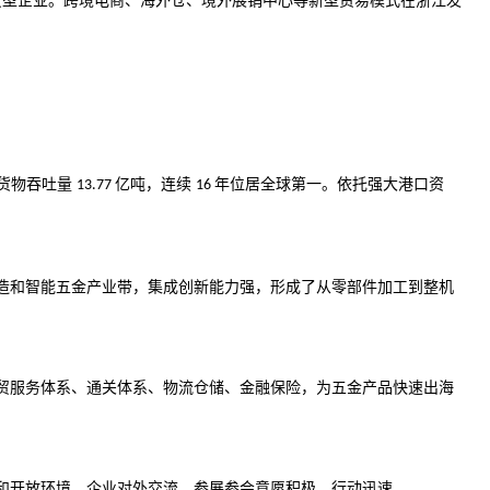
贸型企业。跨境
电商
、海外仓、境外展销中心等新型
贸易
模式在浙江发
货物吞吐量
亿吨，连续
年位居全球第一。依托强大港口资
13.77
16
造
和
智能
五金产业带，集成创新能力强，形成了从
零部件
加工到整机
贸服务体系、通关体系、物流
仓储
、金融保险，为五金产品快速出海
和开放环境，企业对外交流、参展参会意愿积极、行动迅速。