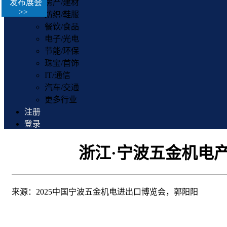
发布展会
房产/建材
>>
纺织/鞋服
餐饮/食品
电子/光电
节能/环保
珠宝/首饰
IT/通信
汽车/交通
更多行业
注册
登录
浙江·宁波五金机电
来源：2025中国宁波五金机电进出口博览会，郭阳阳