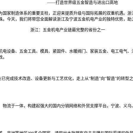
——打造世界级五金智造与进出口高地
为国家制造体系的重要支柱，正迎来提质升级与国际拓展的双重机遇。浙
珠。今天，我们将带您全面解读浙江及宁波五金机电产业的独特优势，助
浙江：五金机电产业链最完整的省份之一
机电设备、
五金工具
、
模具
、
紧固件
、水暖
阀门
、家装五金、电工电气、
效。
企业已完成技术改造、设备更新与
工艺
优化，走上从“制造”向“智造”的转
、
物流
于一体，构建起强大的国内分销网络和外贸支撑平台。宁波、义乌