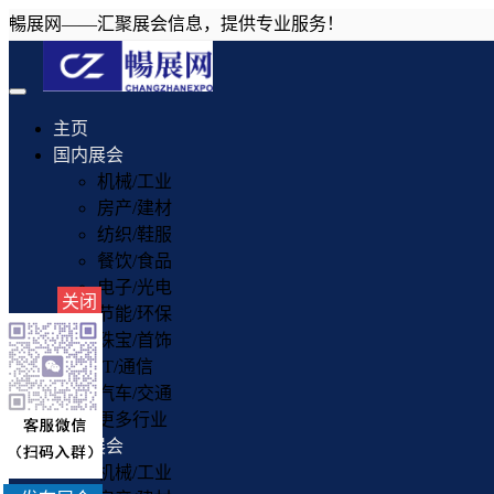
暢展网——汇聚展会信息，提供专业服务！
Toggle
navigation
主页
国内展会
机械/工业
房产/建材
纺织/鞋服
餐饮/食品
电子/光电
关闭
节能/环保
珠宝/首饰
IT/通信
汽车/交通
更多行业
国外展会
机械/工业